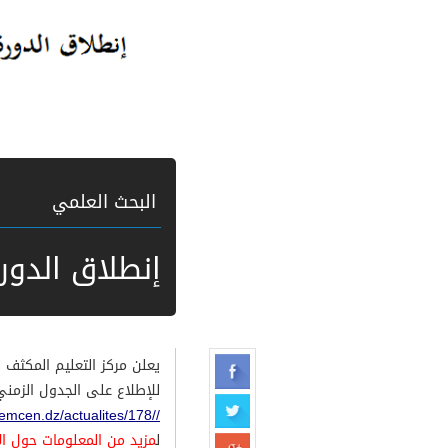
البحث العلمي
إنطلاق الدورة
يعلن مركز التعليم المكثف للغات عن إنطلاق الد
للإطلاع على الجدول الزمني
//ceil.univ-tlemcen.dz/actualites/178/الجدول-الزمني-للدورة-الثالث
ل
مزيد من المعلومات حول ال