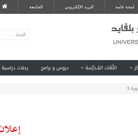
لمحة عامة
البريد الإلكتروني
الجامعة
كز
اللَّغَات المُـدَرَّسَة
دروس و برامج
رحلات دراسية 
رة 3