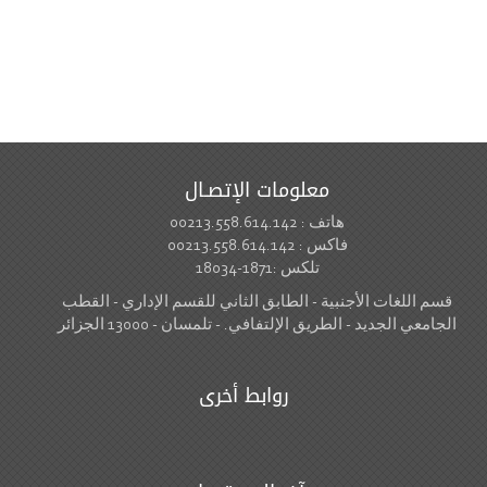
معلومات الإتصـال
هاتف : 00213.558.614.142
فاكس : 00213.558.614.142
تلكس :1871-18034
قسم اللغات الأجنبية - الطابق الثاني للقسم الإداري - القطب
الجامعي الجديد - الطريق الإلتفافي. - تلمسان - 13000 الجزائر
روابط أخرى