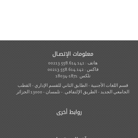
معلومات الإتصـال
هاتف : 00213.558.614.142
فاكس : 00213.558.614.142
تلكس :1871-18034
قسم اللغات الأجنبية - الطابق الثاني للقسم الإداري - القطب
الجامعي الجديد - الطريق الإلتفافي. - تلمسان - 13000 الجزائر
روابط أخرى