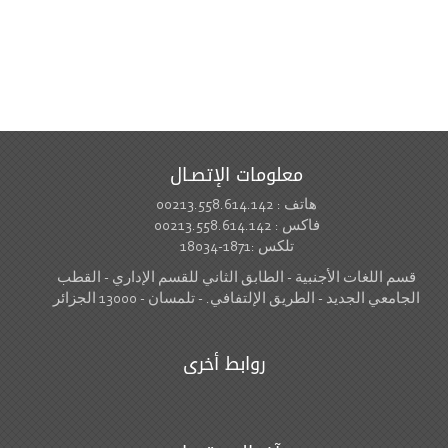
معلومات الإتصـال
هاتف : 00213.558.614.142
فاكس : 00213.558.614.142
تلكس :1871-18034
قسم اللغات الأجنبية - الطابق الثاني للقسم الإداري - القطب
الجامعي الجديد - الطريق الإلتفافي. - تلمسان - 13000 الجزائر
روابط أخرى